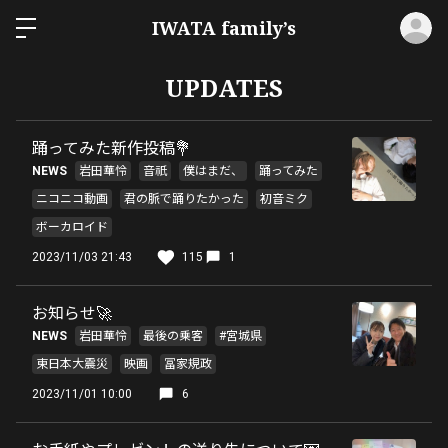
ロ
IWATA family’s
UPDATES
踊ってみた新作投稿💐
NEWS
岩田華怜
音祇
僕はまだ、
踊ってみた
ニコニコ動画
君の脈で踊りたかった
初音ミク
ボーカロイド
2023/11/03 21:43
115
1
お知らせ🚀
NEWS
岩田華怜
最後の乗客
#宮城県
東日本大震災
映画
冨家規政
2023/11/01 10:00
6