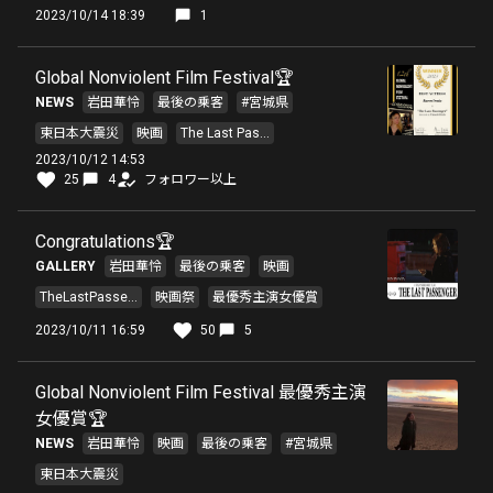
2023/10/14 18:39
1
Global Nonviolent Film Festival🏆
NEWS
岩田華怜
最後の乗客
#宮城県
東日本大震災
映画
The Last Pas...
2023/10/12 14:53
25
4
フォロワー以上
Congratulations🏆
GALLERY
岩田華怜
最後の乗客
映画
TheLastPasse...
映画祭
最優秀主演女優賞
2023/10/11 16:59
50
5
Global Nonviolent Film Festival 最優秀主演
女優賞🏆
NEWS
岩田華怜
映画
最後の乗客
#宮城県
東日本大震災