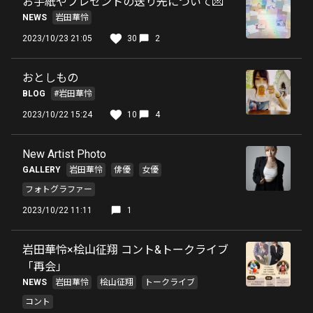
お手紙やプレゼントの送り先について💌
NEWS
岩田華怜
2023/10/23 21:05
30
2
おとしもの
BLOG
#岩田華怜
2023/10/22 15:24
10
4
New Artist Photo
GALLERY
岩田華怜
俳優
女優
フォトグラファー
2023/10/22 11:11
1
岩田華怜×桧山征翔 コント&トークライブ
「再会」
NEWS
岩田華怜
桧山征翔
トークライブ
コント