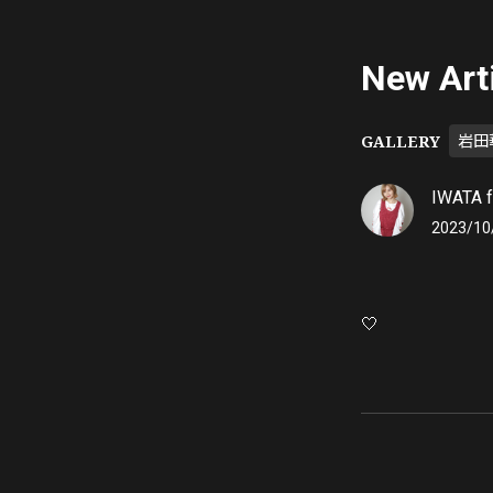
New Art
GALLERY
岩田
IWATA f
2023/10
🤍