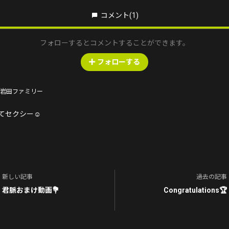
コメント
(1)
フォローするとコメントすることができます。
フォローする
u＠岩田ファミリー
てセクシー☺️
新しい記事
過去の記事
君脈おまけ動画💐
Congratulations🏆