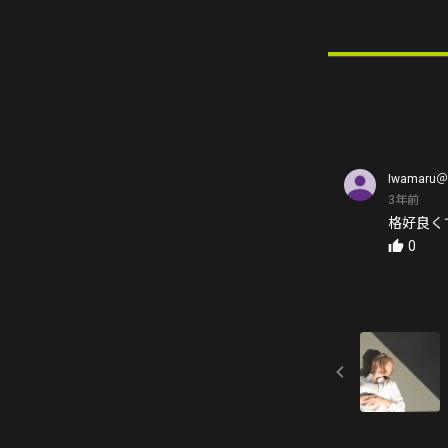
Iwamar
3年前
格好良く
0