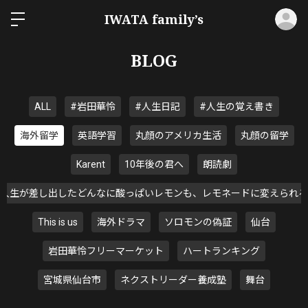
ロ
IWATA family’s
BLOG
ALL
#岩田華怜
#人生日記
#人生の覚え書き
海外留学
英語学習
丸顔のアメリカ生活
丸顔の留学
Karent
10年後の君へ
朗読劇
人生が差し出したどんなに酸っぱいレモンも、レモネードに変えられる
This is us
海外ドラマ
ソロモンの偽証
仙台
岩田華怜フリーマーケット
ハートランキング
宮城県仙台市
ネクストリーダー養成塾
舞台