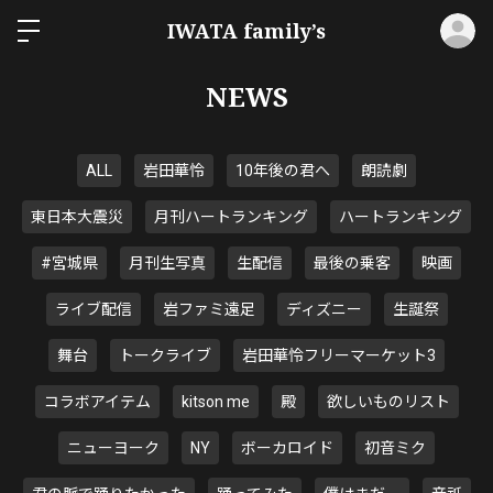
ロ
IWATA family’s
NEWS
ALL
岩田華怜
10年後の君へ
朗読劇
東日本大震災
月刊ハートランキング
ハートランキング
#宮城県
月刊生写真
生配信
最後の乗客
映画
ライブ配信
岩ファミ遠足
ディズニー
生誕祭
舞台
トークライブ
岩田華怜フリーマーケット3
コラボアイテム
kitson me
殿
欲しいものリスト
ニューヨーク
NY
ボーカロイド
初音ミク