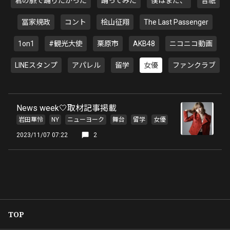
君の脈で踊りたかった
踊ってみた
僕はまだ、
音祇
冨家規政
コント
桧山征翔
The Last Passenger
1on1
#観光大使
栗原市
AKB48
ニコニコ動画
LINEスタンプ
アパレル
留学
女優
ファンクラブ
News week🤍取材記事掲載
岩田華怜
NY
ニューヨーク
舞台
留学
女優
2023/11/07 07:22
2
TOP